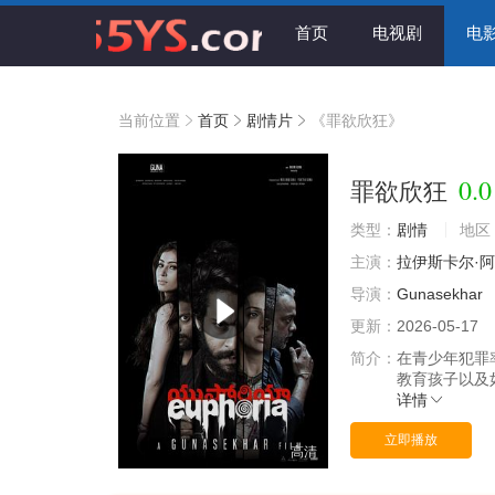
首页
电视剧
电
当前位置
首页
剧情片
《罪欲欣狂》
0.0
罪欲欣狂
类型：
剧情
地区
主演：
拉伊斯卡尔·
导演：
Gunasekhar
更新：
2026-05-17
简介：
在青少年犯罪
教育孩子以及
详情
立即播放
高清