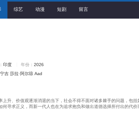
影
综艺
动漫
短剧
留言
：
印度
年份：
2026
阿宁吉
莎拉·阿尔琼
Aad
率上升、价值观逐渐消退的当下，社会不得不面对诸多棘手的问题，包括
如何寻求正义，而新一代人也在为追求抱负和做出道德选择所付出的代价