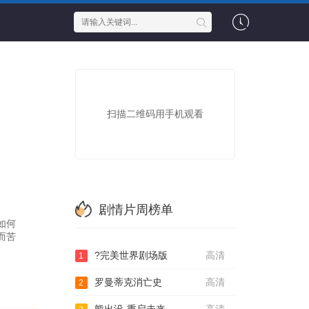
扫描二维码用手机观看
剧情片周榜单
如何
而苦
?完美世界剧场版
高清
1
罗曼蒂克消亡史
高清
2