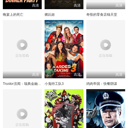
高清
高清
高清
晚宴上的死亡
燃比娃
奇怪的零食店钱天堂
高清
高清
高清
Trustor丑闻：瑞典金融案内幕
小鬼特工队3
鸡肉帝国：快餐阴谋