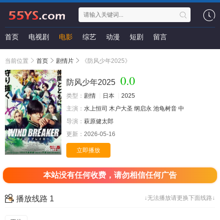
首页
电视剧
电影
综艺
动漫
短剧
留言
当前位置
首页
剧情片
《防风少年2025》
0.0
防风少年2025
类型：
剧情
日本
2025
主演：
水上恒司
木户大圣
纲启永
池龟树音
中
导演：
萩原健太郎
更新：
2026-05-16
高清
立即播放
本站没有任何收费，请勿相信任何广告
播放线路 1
↓无法播放请更换下面线路↓