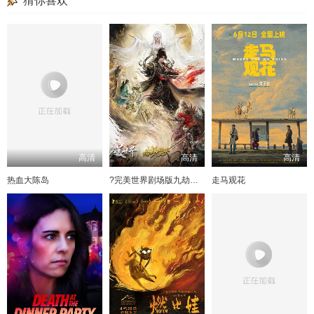
猜你喜欢
高清
高清
高清
热血大陈岛
?完美世界剧场版九劫焚天?
走马观花