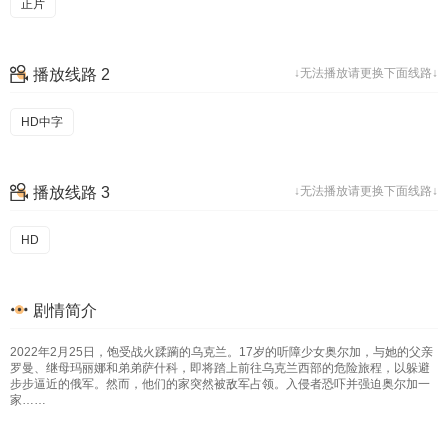
正片
播放线路 2
↓无法播放请更换下面线路↓
HD中字
播放线路 3
↓无法播放请更换下面线路↓
HD
剧情简介
2022年2月25日，饱受战火蹂躏的乌克兰。17岁的听障少女奥尔加，与她的父亲
罗曼、继母玛丽娜和弟弟萨什科，即将踏上前往乌克兰西部的危险旅程，以躲避
步步逼近的俄军。然而，他们的家突然被敌军占领。入侵者恐吓并强迫奥尔加一
家……