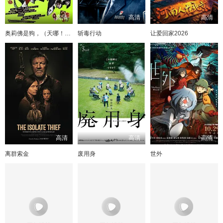
高清
高清
高清
奥莉佛是狗，（天哪！！）这家伙电影版
斩毒行动
让爱回家2026
高清
高清
高清
离群索金
废用身
世外