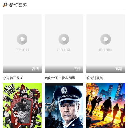
猜你喜欢
高清
高清
高清
小鬼特工队3
鸡肉帝国：快餐阴谋
萌宠进化论