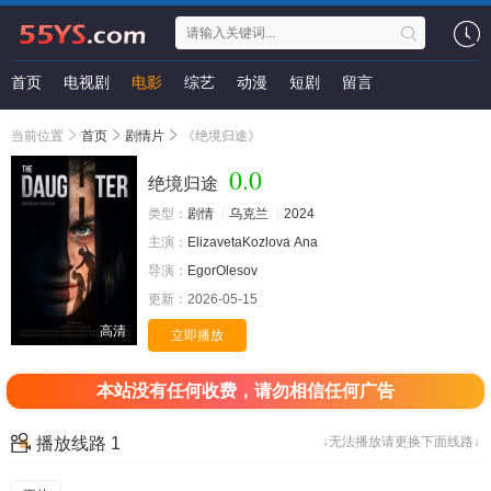
首页
电视剧
电影
综艺
动漫
短剧
留言
当前位置
首页
剧情片
《绝境归途》
0.0
绝境归途
类型：
剧情
乌克兰
2024
主演：
ElizavetaKozlova
Ana
导演：
EgorOlesov
更新：
2026-05-15
高清
立即播放
本站没有任何收费，请勿相信任何广告
播放线路 1
↓无法播放请更换下面线路↓