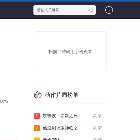
扫描二维码用手机观看
动作片周榜单
X特
蜘蛛侠：崭新之日
高清
1
仙逆剧场版神临之
高清
2