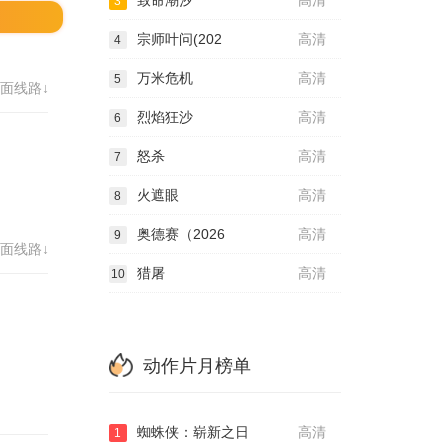
致命潮汐
高清
3
宗师叶问(202
高清
4
万米危机
高清
5
面线路↓
烈焰狂沙
高清
6
怒杀
高清
7
火遮眼
高清
8
奥德赛（2026
高清
9
面线路↓
猎屠
高清
10
动作片月榜单
蜘蛛侠：崭新之日
高清
1