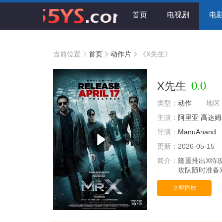
首页
电视剧
电
当前位置
首页
动作片
《X先生》
0.0
X先生
类型：
动作
地区
主演：
阿里亚
高达姆
导演：
ManuAnand
更新：
2026-05-15
简介：
隆重推出X特
攻队随时准备
立即播放
高清