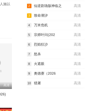
人施以
仙逆剧场版神临之
高清
2
致命潮汐
高清
3
万米危机
高清
4
宗师叶问(202
高清
5
烈焰狂沙
高清
6
怒杀
高清
7
火遮眼
高清
8
奥德赛（2026
高清
9
猎屠
高清
10
高清
26)
中