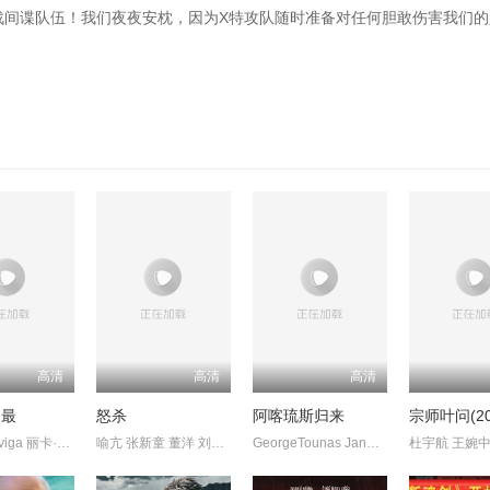
战间谍队伍！我们夜夜安枕，因为X特攻队随时准备对任何胆敢伤害我们的
高清
高清
高清
之最
怒杀
阿喀琉斯归来
宗师叶问(20
AshtineOlviga 丽卡·佩拉莱约
喻亢 张新童 董洋 刘珂君
GeorgeTounas JannisSky
杜宇航 王婉