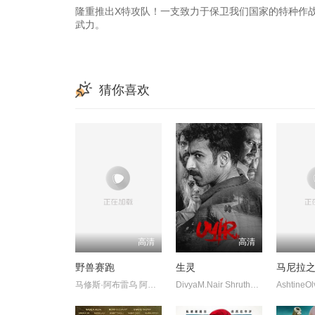
隆重推出X特攻队！一支致力于保卫我们国家的特种作
武力。
猜你喜欢
高清
高清
野兽赛跑
生灵
马尼拉
马修斯·阿布雷乌 阿妮塔 阿兹 CamilloBorges HigorCampagnaro P
DivyaM.Nair ShruthyMenon 苏迪普 赛亚米·凯尔 罗尚·马修 维诺