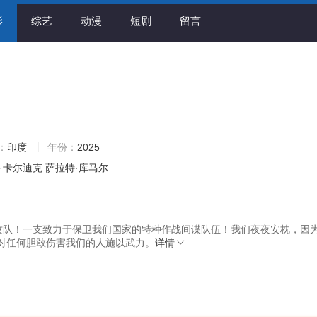
影
综艺
动漫
短剧
留言
：
印度
年份：
2025
·卡尔迪克
萨拉特·库马尔
攻队！一支致力于保卫我们国家的特种作战间谍队伍！我们夜夜安枕，因为
对任何胆敢伤害我们的人施以武力。
详情