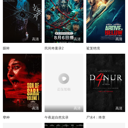
高清
高清
高清
眼眸
民间奇案录2
鲨笼绝境
高清
高清
高清
孽种
午夜超自然实录
尸水4：终章