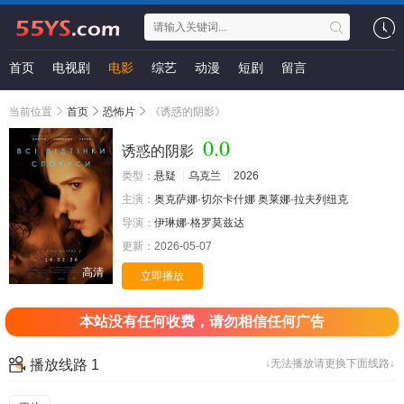
首页
电视剧
电影
综艺
动漫
短剧
留言
当前位置
首页
恐怖片
《诱惑的阴影》
0.0
诱惑的阴影
类型：
悬疑
乌克兰
2026
主演：
奥克萨娜·切尔卡什娜
奥莱娜·拉夫列纽克
导演：
伊琳娜·格罗莫兹达
更新：
2026-05-07
高清
立即播放
本站没有任何收费，请勿相信任何广告
播放线路 1
↓无法播放请更换下面线路↓